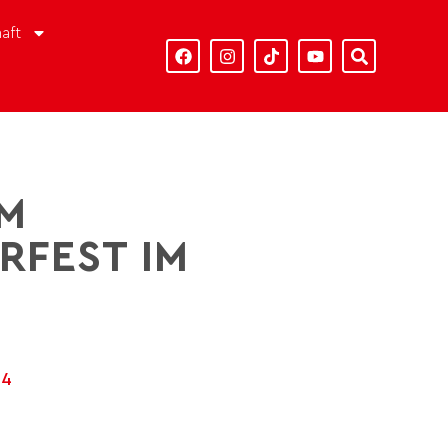
aft
IM
RFEST IM
24