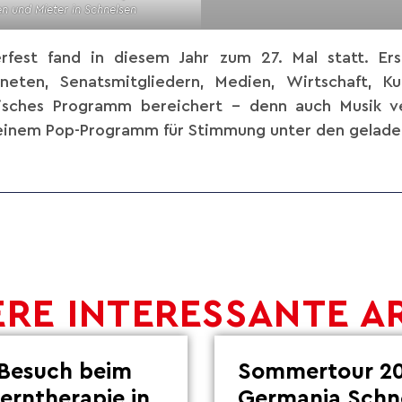
en und Mieter in Schnelsen
fest fand in diesem Jahr zum 27. Mal statt. Er
eten, Senatsmitgliedern, Medien, Wirtschaft, Ku
isches Programm bereichert – denn auch Musik ve
einem Pop-Programm für Stimmung unter den gelade
RE INTERESSANTE A
Besuch beim
Sommertour 20
Lerntherapie in
Germania Schn