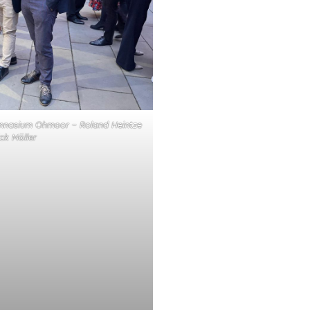
mnasium Ohmoor – Roland Heintze
ck Möller