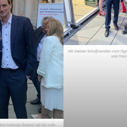
Mit meinen Schulfreunden vom Gy
und Patri
or Andreas Dressel auf die tolle