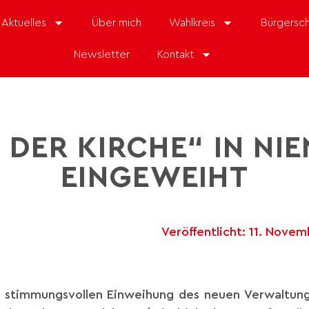
Aktuelles
Über mich
Wahlkreis
Bürgersch
Newsletter
Kontakt
 DER KIRCHE“ IN NI
EINGEWEIHT
Veröffentlicht:
11. Novem
r stimmungsvollen Einweihung des neuen Verwaltung