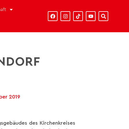
aft
ENDORF
ber 2019
sgebäudes des Kirchenkreises