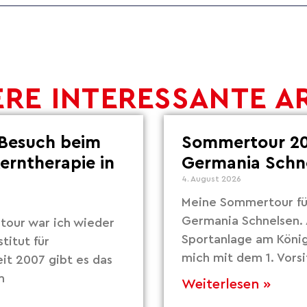
RE INTERESSANTE A
Besuch beim
Sommertour 20
Lerntherapie in
Germania Schn
4. August 2026
Meine Sommertour fü
Germania Schnelsen. 
our war ich wieder
Sportanlage am Köni
titut für
mich mit dem 1. Vors
eit 2007 gibt es das
m
Weiterlesen »