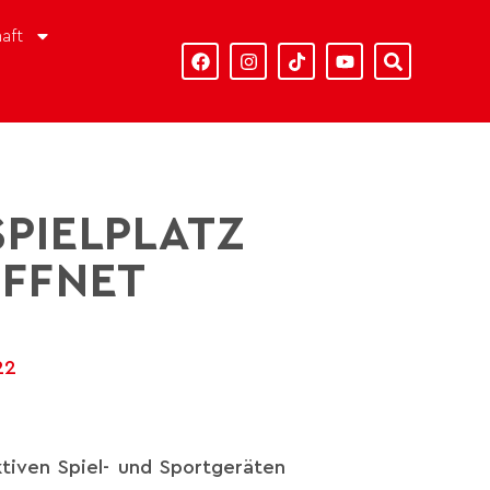
aft
SPIELPLATZ
ÖFFNET
22
tiven Spiel- und Sportgeräten