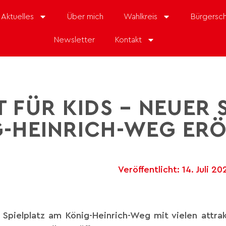
Aktuelles
Über mich
Wahlkreis
Bürgersch
Newsletter
Kontakt
 FÜR KIDS – NEUER 
-HEINRICH-WEG ER
Veröffentlicht:
14. Juli 20
pielplatz am König-Heinrich-Weg mit vielen attrak