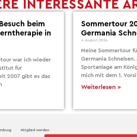
RE INTERESSANTE A
Besuch beim
Sommertour 20
Lerntherapie in
Germania Schn
4. August 2026
Meine Sommertour fü
Germania Schnelsen. 
our war ich wieder
Sportanlage am Köni
titut für
mich mit dem 1. Vors
eit 2007 gibt es das
m
Weiterlesen »
amburg
Mitglied werden