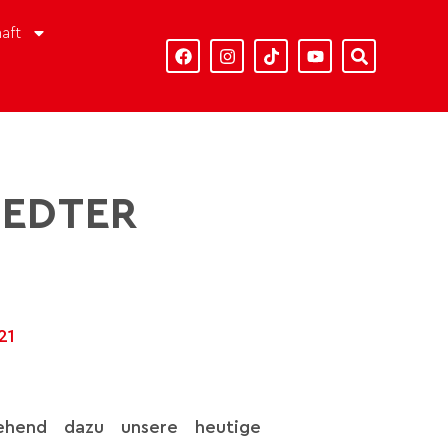
aft
TEDTER
21
tehend dazu unsere heutige