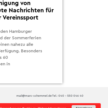
inigung von
ute Nachrichten für
 Vereinssport
r den Hamburger
nd der Sommerferien
inen nahezu alle
 Verfügung. Besonders
s 60
en in
mail@marc-schemmel.de
Tel.: 040 – 550 046 40