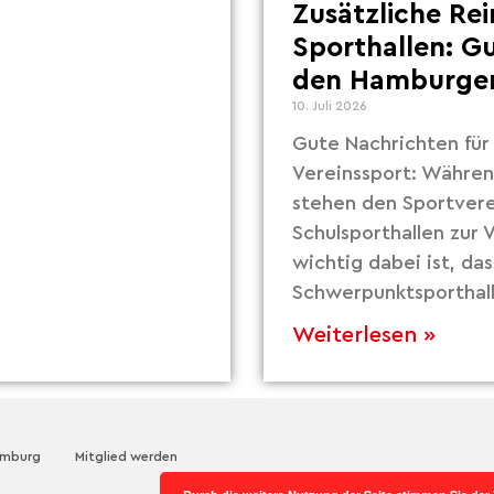
Zusätzliche Re
Sporthallen: G
den Hamburger
10. Juli 2026
Gute Nachrichten fü
Vereinssport: Währe
stehen den Sportvere
Schulsporthallen zur
wichtig dabei ist, das
Schwerpunktsporthall
Weiterlesen »
amburg
Mitglied werden