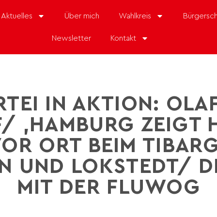
Aktuelles
Über mich
Wahlkreis
Bürgersch
Newsletter
Kontakt
RTEI IN AKTION: OLA
/ ‚HAMBURG ZEIGT 
OR ORT BEIM TIBARG-
N UND LOKSTEDT/ D
MIT DER FLUWOG