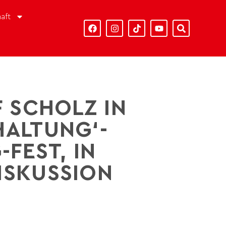
aft
F SCHOLZ IN
HALTUNG‘-
FEST, IN
ISKUSSION