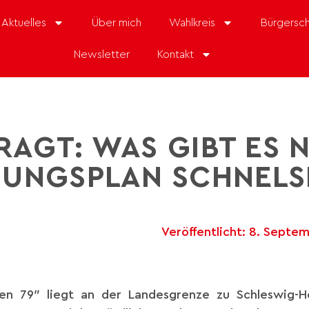
Aktuelles
Über mich
Wahlkreis
Bürgersch
Newsletter
Kontakt
AGT: WAS GIBT ES 
UNGSPLAN SCHNELS
Veröffentlicht:
8. Septem
sen 79″ liegt an der Landesgrenze zu Schleswig-H