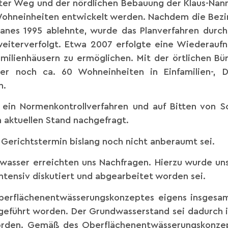
er Weg und der nördlichen Bebauung der Klaus-Nanne
5 Wohneinheiten entwickelt werden. Nachdem die Bez
lanes 1995 ablehnte, wurde das Planverfahren durc
t weiterverfolgt. Etwa 2007 erfolgte eine Wiederau
familienhäusern zu ermöglichen. Mit der örtlichen Bü
er noch ca. 60 Wohneinheiten in Einfamilien-, D
h.
 ein Normenkontrollverfahren und auf Bitten von S
 aktuellen Stand nachgefragt.
 Gerichtstermin bislang noch nicht anberaumt sei.
sser erreichten uns Nachfragen. Hierzu wurde uns 
intensiv diskutiert und abgearbeitet worden sei.
Oberflächenentwässerungskonzeptes eigens insgesa
eführt worden. Der Grundwasserstand sei dadurch in
worden. Gemäß des Oberflächenentwässerungskonzept