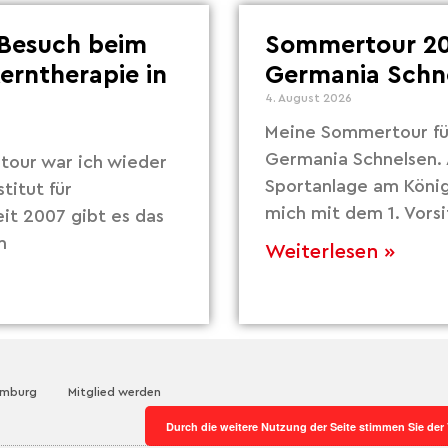
Besuch beim
Sommertour 20
Lerntherapie in
Germania Schn
4. August 2026
Meine Sommertour fü
Germania Schnelsen. 
our war ich wieder
Sportanlage am Köni
titut für
mich mit dem 1. Vors
eit 2007 gibt es das
m
Weiterlesen »
amburg
Mitglied werden
Durch die weitere Nutzung der Seite stimmen Sie de