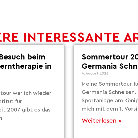
RE INTERESSANTE A
Besuch beim
Sommertour 20
Lerntherapie in
Germania Schn
4. August 2026
Meine Sommertour fü
Germania Schnelsen. 
our war ich wieder
Sportanlage am Köni
titut für
mich mit dem 1. Vors
eit 2007 gibt es das
m
Weiterlesen »