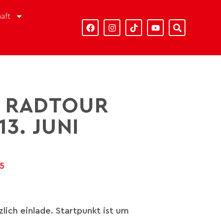
aft
E RADTOUR
3. JUNI
15
lich einlade. Startpunkt ist um