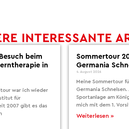
RE INTERESSANTE A
Besuch beim
Sommertour 20
Lerntherapie in
Germania Schn
4. August 2026
Meine Sommertour fü
Germania Schnelsen. 
our war ich wieder
Sportanlage am Köni
titut für
mich mit dem 1. Vors
eit 2007 gibt es das
m
Weiterlesen »