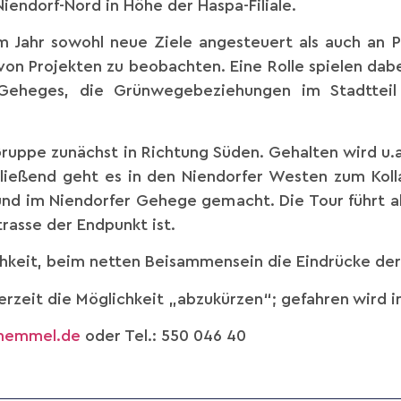
iendorf-Nord in Höhe der Haspa-Filiale.
m Jahr sowohl neue Ziele angesteuert als auch an P
n Projekten zu beobachten. Eine Rolle spielen dabei
 Geheges, die Grünwegebeziehungen im Stadtteil
Gruppe zunächst in Richtung Süden. Gehalten wird u.
chließend geht es in den Niendorfer Westen zum Kol
nd im Niendorfer Gehege gemacht. Die Tour führt ab
rasse der Endpunkt ist.
chkeit, beim netten Beisammensein die Eindrücke der 
rzeit die Möglichkeit „abzukürzen“; gefahren wird
hemmel.de
oder Tel.: 550 046 40