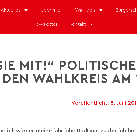
Aktuelles
Über mich
Wahlkreis
Bürgersch
Newsletter
Kontakt
SIE MIT!“ POLITISCH
DEN WAHLKREIS AM 1
Veröffentlicht:
8. Juni 20
e ich wieder meine jährliche Radtour, zu der ich herz