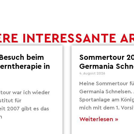
RE INTERESSANTE A
Besuch beim
Sommertour 20
Lerntherapie in
Germania Schn
4. August 2026
Meine Sommertour fü
Germania Schnelsen. 
our war ich wieder
Sportanlage am Köni
titut für
mich mit dem 1. Vors
eit 2007 gibt es das
m
Weiterlesen »