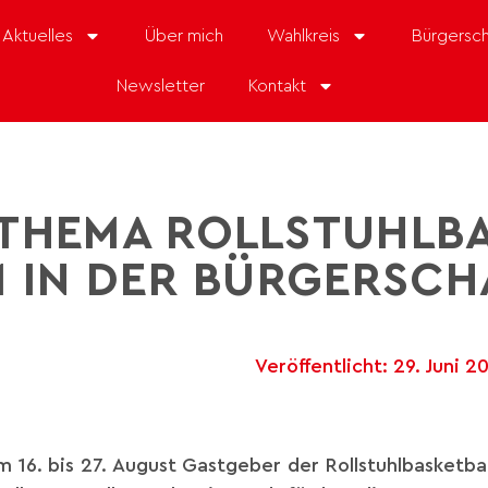
Aktuelles
Über mich
Wahlkreis
Bürgersch
Newsletter
Kontakt
 THEMA ROLLSTUHLBA
 IN DER BÜRGERSCH
Veröffentlicht:
29. Juni 2
 16. bis 27. August Gastgeber der Rollstuhlbasketbal