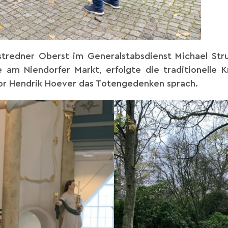
redner Oberst im Generalstabsdienst Michael Str
 am Niendorfer Markt, erfolgte die traditionelle
stor Hendrik Hoever das Totengedenken sprach.