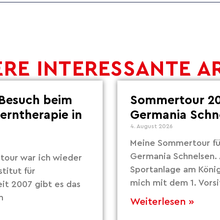
RE INTERESSANTE A
Besuch beim
Sommertour 20
Lerntherapie in
Germania Schn
4. August 2026
Meine Sommertour fü
Germania Schnelsen. 
our war ich wieder
Sportanlage am Köni
titut für
mich mit dem 1. Vors
eit 2007 gibt es das
m
Weiterlesen »