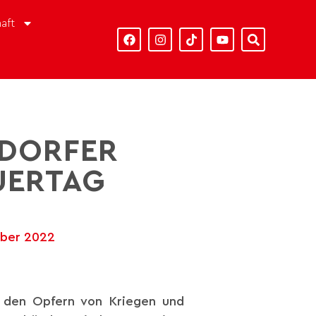
aft
NDORFER
UERTAG
mber 2022
r den Opfern von Kriegen und