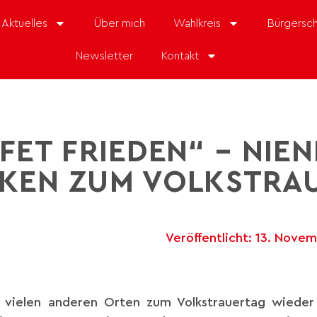
Aktuelles
Über mich
Wahlkreis
Bürgersch
Newsletter
Kontakt
FET FRIEDEN“ – NIE
KEN ZUM VOLKSTRA
Veröffentlicht:
13. Nove
 vielen anderen Orten zum Volkstrauertag wiede