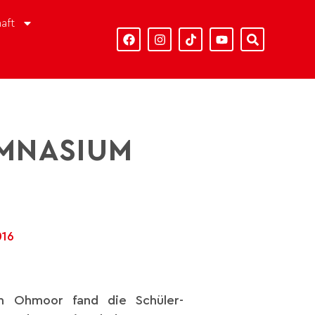
aft
YMNASIUM
016
m Ohmoor fand die Schüler-