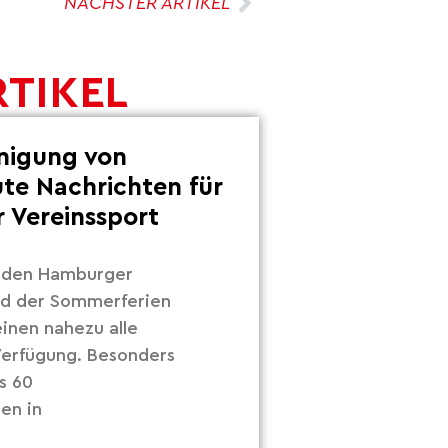
NÄCHSTER ARTIKEL
RTIKEL
inigung von
ute Nachrichten für
 Vereinssport
r den Hamburger
nd der Sommerferien
inen nahezu alle
 Verfügung. Besonders
s 60
en in