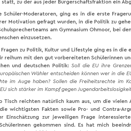
 statt, zu der aus jeder Bürgerschaftsfraktion ein A
 Schüler-Moderatoren, ging es in die erste Frager
rer Motivation gefragt wurden, in die Politik zu ge
 Schulsprecherteams am Gymnasium Ohmoor, bei dem i
enschen einzusetzen.
agen zu Politik, Kultur und Lifestyle ging es in die e
r reihum mit den gut vorbereiteten Schülerinnen und
chen und deutschen Politik:
Soll die EU ihre Grenze
ropäischen Wähler entscheiden können wer in die EU ei
te im Auge haben? Sollen die Freiheitsrechte im K
 EU sich stärker im Kampf gegen Jugendarbeitslosigkei
o Tisch reichten natürlich kaum aus, um die vielen
r die wichtigsten Fakten sowie Pro- und Contra-A
 Einschätzung zur jeweiligen Frage interessierte 
SchülerInnen gekommen sind. Es hat mich beeindruc