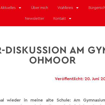
Aktuelles
Über mich
Wahlkreis
Bürgersch
Newsletter
Kontakt
-DISKUSSION AM G
OHMOOR
Veröffentlicht:
20. Juni 2
mal wieder in meine alte Schule: Am Gymnasiu