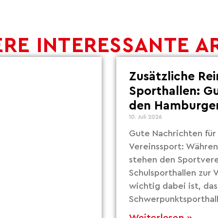
RE INTERESSANTE A
Zusätzliche Re
Sporthallen: G
den Hamburger
10. Juli 2026
Gute Nachrichten fü
Vereinssport: Währe
stehen den Sportvere
Schulsporthallen zur
wichtig dabei ist, das
Schwerpunktsporthall
Weiterlesen »