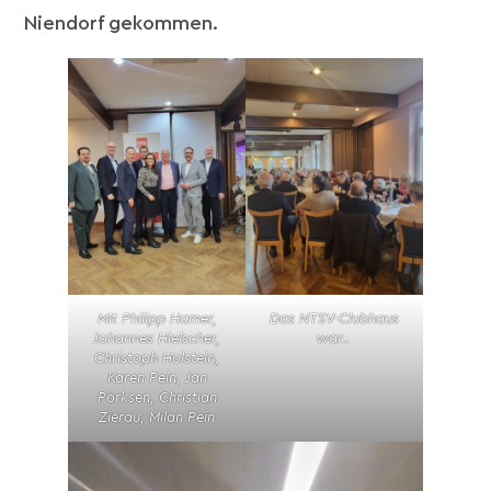
Niendorf gekommen.
Mit Philipp Hamer,
Das NTSV-Clubhaus
Johannes Hielscher,
war..
Christoph Holstein,
Karen Pein, Jan
Pörksen, Christian
Zierau, Milan Pein