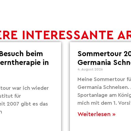
RE INTERESSANTE A
Besuch beim
Sommertour 20
Lerntherapie in
Germania Schn
4. August 2026
Meine Sommertour fü
Germania Schnelsen. 
our war ich wieder
Sportanlage am Köni
titut für
mich mit dem 1. Vors
eit 2007 gibt es das
m
Weiterlesen »