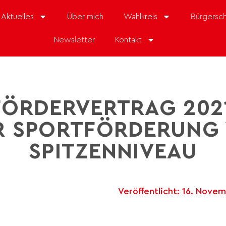
Aktuelles
Über mich
Wahlkreis
Bürgersch
Newsletter
Kontakt
ÖRDERVERTRAG 202
 SPORTFÖRDERUNG 
SPITZENNIVEAU
Veröffentlicht:
16. Nove