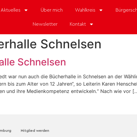
Aktuelles
Über mich
Wahlkreis
Bürgersch
Newsletter
Kontakt
rhalle Schnelsen
alle Schnelsen
dt war nun auch die Bücherhalle in Schnelsen an der Wähli
n bis zum Alter von 12 Jahren“, so Leiterin Karen Henschel
n und ihre Medienkompetenz entwickeln.“ Nach wie vor [
amburg
Mitglied werden