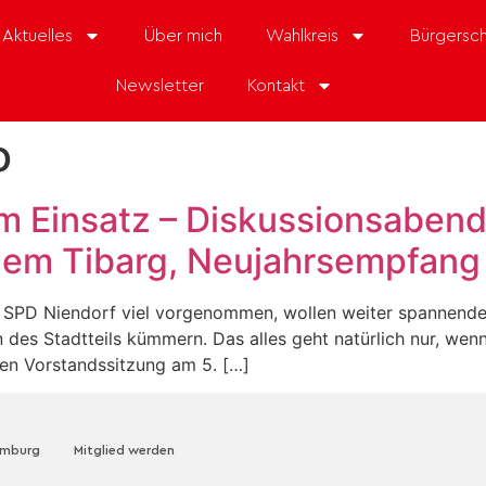
Aktuelles
Über mich
Wahlkreis
Bürgersch
Newsletter
Kontakt
o
im Einsatz – Diskussionsabend
dem Tibarg, Neujahrsempfang
r SPD Niendorf viel vorgenommen, wollen weiter spannende 
es Stadtteils kümmern. Das alles geht natürlich nur, wenn
hen Vorstandssitzung am 5. […]
amburg
Mitglied werden