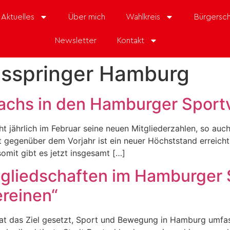
Aktuelles
Über mich
Wahlkreis
Bürgersch
Newsletter
Kontakt
gsspringer Hamburg
achs in den Hamburger Sport
jährlich im Februar seine neuen Mitgliederzahlen, so auch a
gegenüber dem Vorjahr ist ein neuer Höchststand erreicht – 
omit gibt es jetzt insgesamt […]
gliedschaften im Hamburger 
ereinen“
enat das Ziel gesetzt, Sport und Bewegung in Hamburg umfass