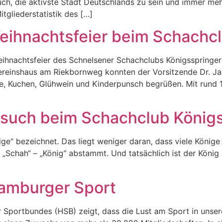
ruch, die aktivste Stadt Deutschlands zu sein und immer m
tgliederstatistik des […]
Weihnachtsfeier beim Schachc
eihnachtsfeier des Schnelsener Schachclubs Königsspringer
Vereinshaus am Riekbornweg konnten der Vorsitzende Dr. J
ee, Kuchen, Glühwein und Kinderpunsch begrüßen. Mit rund 
Besuch beim Schachclub König
ige“ bezeichnet. Das liegt weniger daran, dass viele Könige
Schah“ – „König“ abstammt. Und tatsächlich ist der König au
amburger Sport
r Sportbundes (HSB) zeigt, dass die Lust am Sport in uns