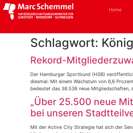
Home
Schlagwort:
Köni
Rekord-Mitgliederzuw
Der Hamburger Sportbund (HSB) veröffentlicht 
diesmal: Mit einem Wachstum von 6,6 Prozent 
bedeutet das 38.538 neue Mitgliedschaften, s
„Über 25.500 neue Mit
bei unseren Stadtteilv
Mit der Active City Strategie hat sich der S