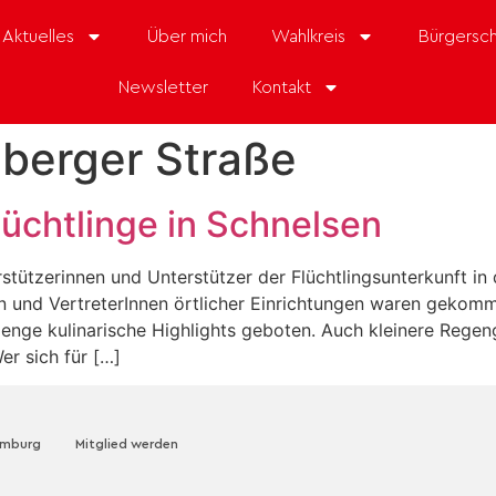
Aktuelles
Über mich
Wahlkreis
Bürgersch
Newsletter
Kontakt
berger Straße
üchtlinge in Schnelsen
stützerinnen und Unterstützer der Flüchtlingsunterkunft in
nen und VertreterInnen örtlicher Einrichtungen waren gek
Menge kulinarische Highlights geboten. Auch kleinere Rege
er sich für […]
amburg
Mitglied werden