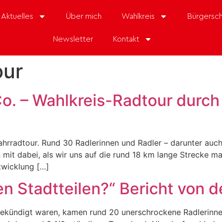
Aktuelles
Über mich
Wahlkreis
Bürgersch
Newsletter
Kontakt
our
o. – Wahlkreis-Radtour durc
ahrradtour. Rund 30 Radlerinnen und Radler – darunter auc
mit dabei, als wir uns auf die rund 18 km lange Strecke ma
twicklung […]
en Stadtteilen?“ Bericht von 
kündigt waren, kamen rund 20 unerschrockene Radlerinnen 