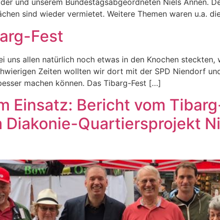
äder und unserem Bundestagsabgeordneten Niels Annen. Der
ächen sind wieder vermietet. Weitere Themen waren u.a. di
barg-Fest
uns allen natürlich noch etwas in den Knochen steckten, w
hwierigen Zeiten wollten wir dort mit der SPD Niendorf und
besser machen können. Das Tibarg-Fest […]
m Einsatz: Bericht vom Tibarg
Diakonie-Quartiersprojekt Ni