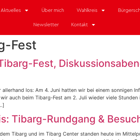
Aktuelles
Über mich
Wahlkreis
Bürgersch
Newsletter
Kontakt
g-Fest
 Tibarg-Fest, Diskussionsabe
 allerhand los: Am 4. Juni hatten wir bei einem sonnigen I
wir auch beim Tibarg-Fest am 2. Juli wieder viele Stunden 
…]
is: Tibarg-Rundgang & Besuch
 dem Tibarg und im Tibarg Center standen heute im Mittel