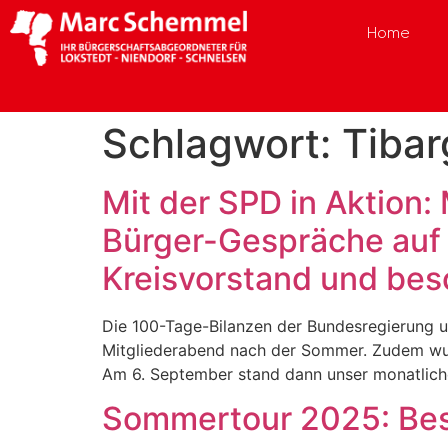
Home
Schlagwort:
Tibar
Mit der SPD in Aktion:
Bürger-Gespräche auf 
Kreisvorstand und besc
Die 100-Tage-Bilanzen der Bundesregierung u
Mitgliederabend nach der Sommer. Zudem wur
Am 6. September stand dann unser monatliche
Sommertour 2025: Bes