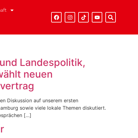
aft
und Landespolitik,
wählt neuen
svertrag
en Diskussion auf unserem ersten
mburg sowie viele lokale Themen diskutiert.
esprächen […]
r