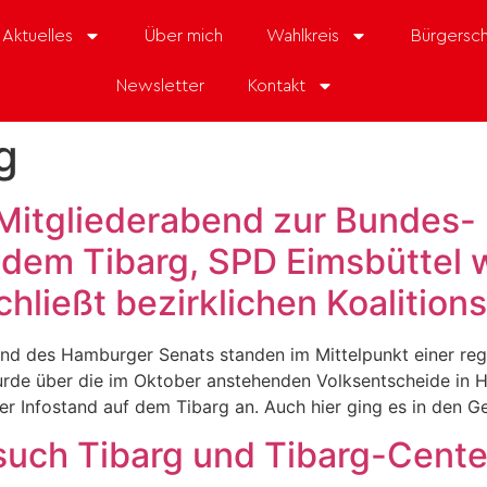
Aktuelles
Über mich
Wahlkreis
Bürgersch
Newsletter
Kontakt
g
 Mitgliederabend zur Bundes- 
dem Tibarg, SPD Eimsbüttel 
hließt bezirklichen Koalition
nd des Hamburger Senats standen im Mittelpunkt einer reg
de über die im Oktober anstehenden Volksentscheide in Ha
r Infostand auf dem Tibarg an. Auch hier ging es in den G
uch Tibarg und Tibarg-Cente