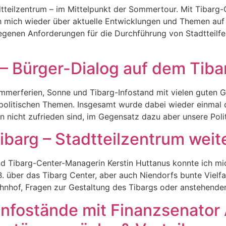
dtteilzentrum – im Mittelpunkt der Sommertour. Mit Tibarg
h mich wieder über aktuelle Entwicklungen und Themen au
iegenen Anforderungen für die Durchführung von Stadtteilf
 – Bürger-Dialog auf dem Tiba
mmerferien, Sonne und Tibarg-Infostand mit vielen guten 
lpolitischen Themen. Insgesamt wurde dabei wieder einmal d
lin nicht zufrieden sind, im Gegensatz dazu aber unsere Pol
ibarg – Stadtteilzentrum weit
d Tibarg-Center-Managerin Kerstin Huttanus konnte ich mi
 über das Tibarg Center, aber auch Niendorfs bunte Vielfa
hnhof, Fragen zur Gestaltung des Tibargs oder anstehende
 Infostände mit Finanzsenator