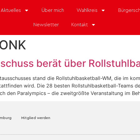
Aktuelles
Über mich
Wahlkreis
Bürgersch
Newsletter
Kontakt
DONK
schuss berät über Rollstuhlb
rtausschusses stand die Rollstuhlbasketball-WM, die im k
tattfinden wird. Die 28 besten Rollstuhlbasketball-Teams 
ach den Paralympics – die zweitgrößte Veranstaltung im Be
amburg
Mitglied werden