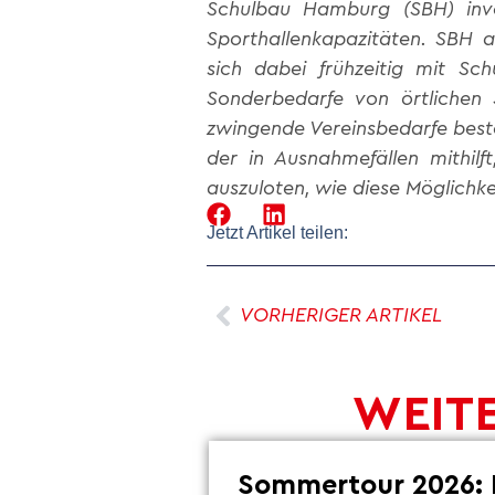
Schulbau Hamburg (SBH) inve
Sporthallenkapazitäten. SBH 
sich dabei frühzeitig mit S
Sonderbedarfe von örtlichen S
zwingende Vereinsbedarfe best
der in Ausnahmefällen mithilf
auszuloten, wie diese Möglich
Jetzt Artikel teilen:
VORHERIGER ARTIKEL
WEITE
Sommertour 2026: 