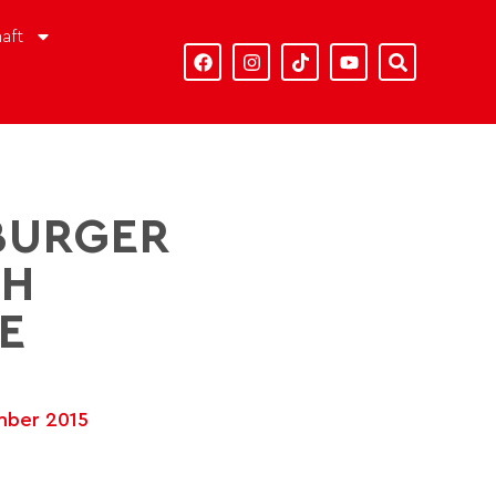
aft
BURGER
CH
E
mber 2015