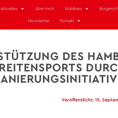
Aktuelles
Über mich
Wahlkreis
Bürgersch
Newsletter
Kontakt
STÜTZUNG DES HAM
REITENSPORTS DUR
SANIERUNGSINITIATIV
Veröffentlicht:
15. Septe