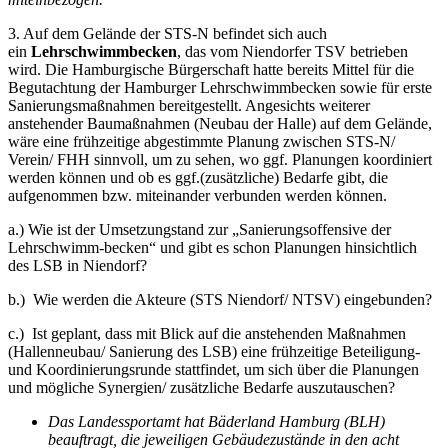
3. Auf dem Gelände der STS-N befindet sich auch
ein
Lehrschwimmbecken
, das vom Niendorfer TSV betrieben
wird. Die Hamburgische Bürgerschaft hatte bereits Mittel für die
Begutachtung der Hamburger Lehrschwimmbecken sowie für erste
Sanierungsmaßnahmen bereitgestellt. Angesichts weiterer
anstehender Baumaßnahmen (Neubau der Halle) auf dem Gelände,
wäre eine frühzeitige abgestimmte Planung zwischen STS-N/
Verein/ FHH sinnvoll, um zu sehen, wo ggf. Planungen koordiniert
werden können und ob es ggf.(zusätzliche) Bedarfe gibt, die
aufgenommen bzw. miteinander verbunden werden können.
a.) Wie ist der Umsetzungstand zur „Sanierungsoffensive der
Lehrschwimm-becken“ und gibt es schon Planungen hinsichtlich
des LSB in Niendorf?
b.) Wie werden die Akteure (STS Niendorf/ NTSV) eingebunden?
c.) Ist geplant, dass mit Blick auf die anstehenden Maßnahmen
(Hallenneubau/ Sanierung des LSB) eine frühzeitige Beteiligung-
und Koordinierungsrunde stattfindet, um sich über die Planungen
und mögliche Synergien/ zusätzliche Bedarfe auszutauschen?
Das Landessportamt hat Bäderland Hamburg (BLH)
beauftragt, die jeweiligen Gebäudezustände in den acht