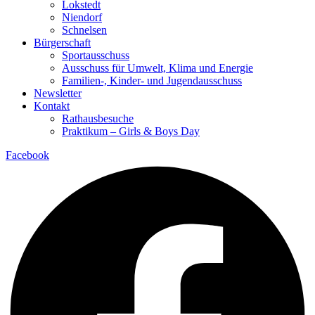
Lokstedt
Niendorf
Schnelsen
Bürgerschaft
Sportausschuss
Ausschuss für Umwelt, Klima und Energie
Familien-, Kinder- und Jugendausschuss
Newsletter
Kontakt
Rathausbesuche
Praktikum – Girls & Boys Day
Facebook