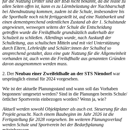
für die Nutzung Dritter sind der BSB nicht bekannt, da die Halle zu
allen Seiten offen ist, kann es zu Lärmbelastung der Nachbarschaft
bei Abendnutzung kommen, zudem ist die Schule, insbesondere bis
die Sporthalle noch nicht fertiggestellt ist, auf eine Nutzbarkeit und
einen dementsprechend ordentlichen Zustand ab der 1. Schulstunde
angewiesen, weswegen seitens der Schule die Entscheidung
getroffen wurde die Freilufthalle grundsätzlich außerhalb der
Schulzeit zu schließen. Allerdings wurde, nach Auskunft der
Schulleitung, aus schulischen Mitteln und mit viel Unterstützung
durch Eltern, Lehrkräfte und Schüler:innen der Schulhof so
ansprechend gestaltet, dass eine gute Nutzung für die Allgemeinheit
vorhanden ist, auch wenn die Freilufthalle aus genannten Gründen
davon ausgenommen werden muss.
2. Der
Neubau einer Zweifeldhalle an der STS Niendorf
war
ursprünglich einmal für 2024 vorgesehen.
Wie ist der aktuelle Planungsstand und wann soll das Vorhaben
begonnen/ umgesetzt werden? Sind in die Planungen bereits Schule/
örtlicher Sportverein einbezogen worden? Wenn ja, wie?
Aktuell werden sowohl Objektplaner als auch ext. Steuerung für das
Projekt gesucht. Nach einem Baubeginn im Jahr 2026 ist die
Fertigstellung für 2028 vorgesehen. Im weiteren Planungsverlauf
werden Schule und Sportverein bei der Bedarfsplanung
miteinbezogen.