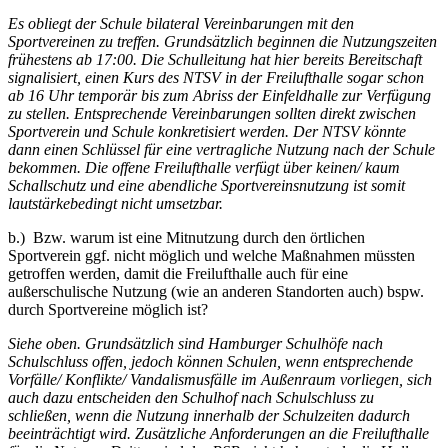
Es obliegt der Schule bilateral Vereinbarungen mit den
Sportvereinen zu treffen. Grundsätzlich beginnen die Nutzungszeiten
frühestens ab 17:00. Die Schulleitung hat hier bereits Bereitschaft
signalisiert, einen Kurs des NTSV in der Freilufthalle sogar schon
ab 16 Uhr temporär bis zum Abriss der Einfeldhalle zur Verfügung
zu stellen. Entsprechende Vereinbarungen sollten direkt zwischen
Sportverein und Schule konkretisiert werden. Der NTSV könnte
dann einen Schlüssel für eine vertragliche Nutzung nach der Schule
bekommen. Die offene Freilufthalle verfügt über keinen/ kaum
Schallschutz und eine abendliche Sportvereinsnutzung ist somit
lautstärkebedingt nicht umsetzbar.
b.) Bzw. warum ist eine Mitnutzung durch den örtlichen
Sportverein ggf. nicht möglich und welche Maßnahmen müssten
getroffen werden, damit die Freilufthalle auch für eine
außerschulische Nutzung (wie an anderen Standorten auch) bspw.
durch Sportvereine möglich ist?
Siehe oben. Grundsätzlich sind Hamburger Schulhöfe nach
Schulschluss offen, jedoch können Schulen, wenn entsprechende
Vorfälle/ Konflikte/ Vandalismusfälle im Außenraum vorliegen, sich
auch dazu entscheiden den Schulhof nach Schulschluss zu
schließen, wenn die Nutzung innerhalb der Schulzeiten dadurch
beeinträchtigt wird. Zusätzliche Anforderungen an die Freilufthalle