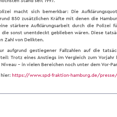
höchsten Stand seit 1997.
olizei macht sich bemerkbar: Die Aufklärungsquo
und 850 zusätzlichen Kräfte mit denen die Hamburg
ine stärkere Aufklärungsarbeit durch die Polizei f
 die sonst unentdeckt geblieben wären. Diese tatsäc
en Zahl von Delikten.
 nur aufgrund gestiegener Fallzahlen auf die tatsä
eil: Trotz eines Anstiegs im Vergleich zum Vorjahr 
 Niveau – in vielen Bereichen noch unter dem Vor-P
 hier:
https://www.spd-fraktion-hamburg.de/presse/