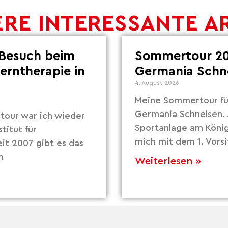
RE INTERESSANTE A
Besuch beim
Sommertour 20
Lerntherapie in
Germania Schn
4. August 2026
Meine Sommertour fü
Germania Schnelsen. 
our war ich wieder
Sportanlage am Köni
titut für
mich mit dem 1. Vors
eit 2007 gibt es das
m
Weiterlesen »