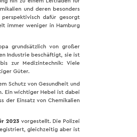
ung hin zu einem Leitfaden für
emikalien und deren besonders
 perspektivisch dafür gesorgt
elt immer weniger in Hamburg
opa grundsätzlich von großer
Industrie beschäftigt, sie ist
is zur Medizintechnik: Viele
tiger Güter.
em Schutz von Gesundheit und
Ein wichtiger Hebel ist dabei
ass der Einsatz von Chemikalien
für 2023
vorgestellt. Die Polizei
istriert, gleichzeitig aber ist