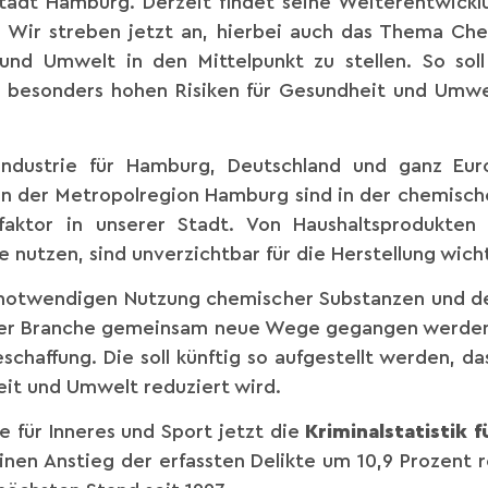
Stadt Hamburg. Derzeit findet seine Weiterentwickl
t. Wir streben jetzt an, hierbei auch das Thema Ch
und Umwelt in den Mittelpunkt zu stellen. So soll
t besonders hohen Risiken für Gesundheit und Umw
 Industrie für Hamburg, Deutschland und ganz Eur
 der Metropolregion Hamburg sind in der chemischen 
faktor in unserer Stadt. Von Haushaltsprodukten b
e nutzen, sind unverzichtbar für die Herstellung wich
 notwendigen Nutzung chemischer Substanzen und d
 der Branche gemeinsam neue Wege gegangen werden. 
schaffung. Die soll künftig so aufgestellt werden, d
eit und Umwelt reduziert wird.
e für Inneres und Sport jetzt die
Kriminalstatistik 
inen Anstieg der erfassten Delikte um 10,9 Prozent reg