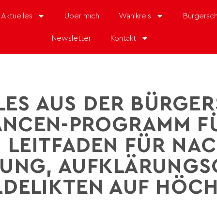
Aktuelles
Über mich
Wahlkreis
Bürgersch
Newsletter
Kontakt
LES AUS DER BÜRGER
ANCEN-PROGRAMM FÜ
 LEITFADEN FÜR NA
UNG, AUFKLÄRUNGS
LDELIKTEN AUF HÖC