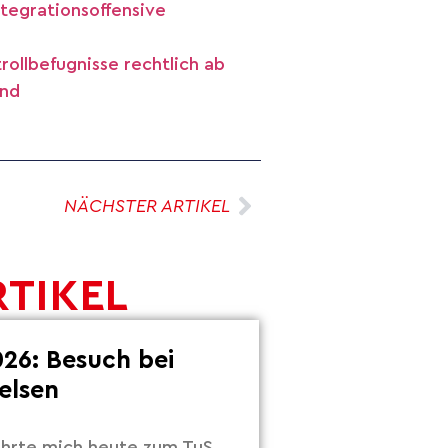
tegrationsoffensive
rollbefugnisse rechtlich ab
end
NÄCHSTER ARTIKEL
RTIKEL
26: Besuch bei
elsen
hrte mich heute zum TuS