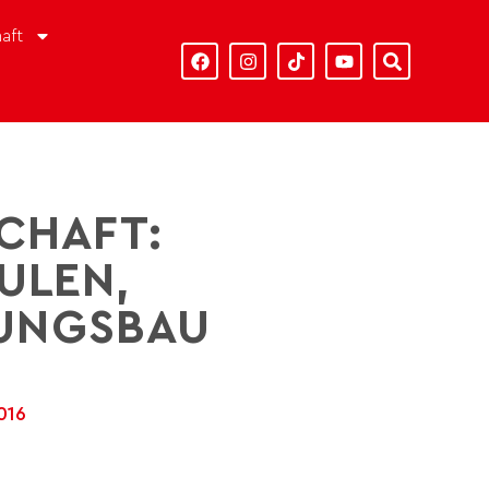
aft
CHAFT:
ULEN,
NUNGSBAU
2016