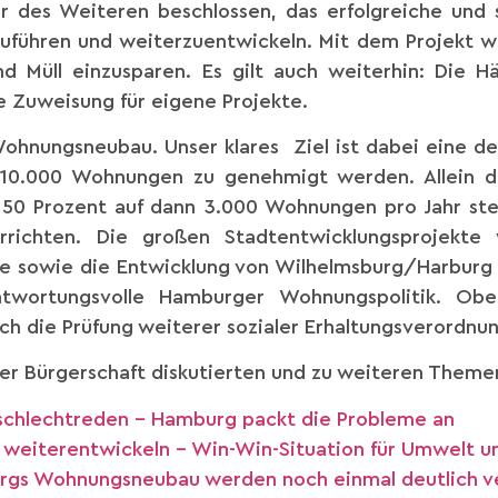
r des Weiteren beschlossen, das erfolgreiche und s
tzuführen und weiterzuentwickeln. Mit dem Projekt 
nd Müll einzusparen. Es gilt auch weiterhin: Die H
te Zuweisung für eigene Projekte.
hnungsneubau. Unser klares Ziel ist dabei eine de
 10.000 Wohnungen zu genehmigt werden. Allein die
50 Prozent auf dann 3.000 Wohnungen pro Jahr st
richten. Die großen Stadtentwicklungsprojekte 
le sowie die Entwicklung von Wilhelmsburg/Harburg s
ntwortungsvolle Hamburger Wohnungspolitik. Obe
ch die Prüfung weiterer sozialer Erhaltungsverordnu
er Bürgerschaft diskutierten und zu weiteren Themen
t schlechtreden – Hamburg packt die Probleme an
ekt weiterentwickeln – Win-Win-Situation für Umwelt u
rgs Wohnungsneubau werden noch einmal deutlich ve