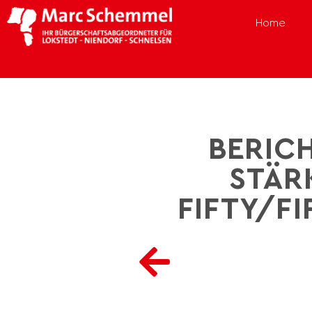
Home
BERIC
STÄR
FIFTY/F