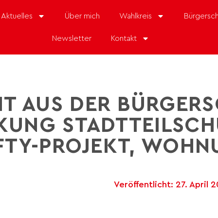
Aktuelles
Über mich
Wahlkreis
Bürgersch
Newsletter
Kontakt
HT AUS DER BÜRGERS
KUNG STADTTEILSCH
IFTY-PROJEKT, WOH
Veröffentlicht:
27. April 