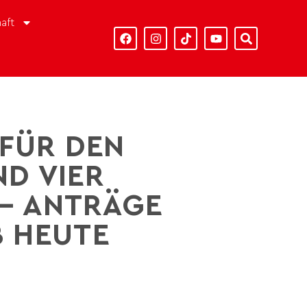
aft
 FÜR DEN
D VIER
 – ANTRÄGE
B HEUTE