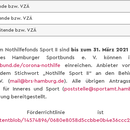
ende bzw. VZÄ
itende bzw. VZÄ
eitende bzw. VZÄ
 Nothilfefonds Sport II sind
bis zum 31. März 2021
ne des Hamburger Sportbunds e. V. können i
bund.de/corona-nothilfe
einreichen. Anbieter von
dem Stichwort „Nothilfe Sport II“ an den Behin
V. (
mail@brs-hamburg.de
). Alle übrigen Antrag
für Inneres und Sport (
poststelle@sportamt.ham
ung bereitgestellt.
ge Förderrichtlinie ist o
tentblob/14574896/0680e8058d5ccbbe0b4e36ccc2a6