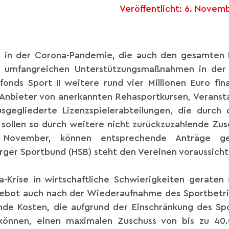
Veröffentlicht:
6. Novem
n in der Corona-Pandemie, die auch den gesamten H
 umfangreichen Unterstützungsmaßnahmen in der 
fonds Sport II weitere rund vier Millionen Euro fina
Anbieter von anerkannten Rehasportkursen, Veransta
sgegliederte Lizenzspielerabteilungen, die durch d
 sollen so durch weitere nicht zurückzuzahlende Zu
 November, können entsprechende Anträge ges
er Sportbund (HSB) steht den Vereinen voraussichtli
-Krise in wirtschaftliche Schwierigkeiten geraten 
gebot auch nach der Wiederaufnahme des Sportbetri
ende Kosten, die aufgrund der Einschränkung des S
önnen, einen maximalen Zuschuss von bis zu 40.0