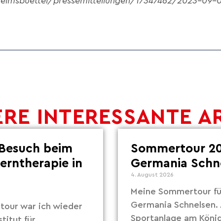
imsbuettel/pressemitteilungen/17347462/2023-09-07
RE INTERESSANTE A
Besuch beim
Sommertour 20
Lerntherapie in
Germania Schn
4. August 2026
Meine Sommertour fü
Germania Schnelsen. 
our war ich wieder
Sportanlage am Köni
titut für