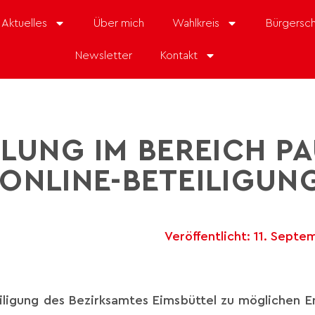
Aktuelles
Über mich
Wahlkreis
Bürgersch
Newsletter
Kontakt
LUNG IM BEREICH PA
 ONLINE-BETEILIGUNG
Veröffentlicht:
11. Septe
iligung des Bezirksamtes Eimsbüttel zu möglichen E