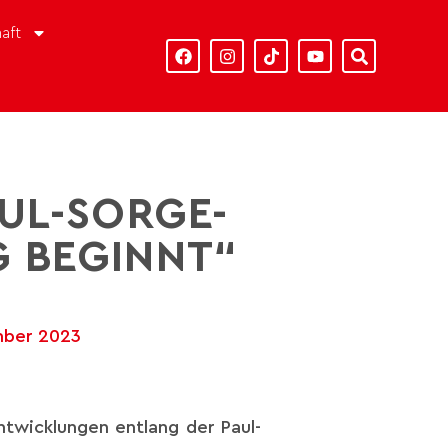
aft
UL-SORGE-
 BEGINNT“
mber 2023
ntwicklungen entlang der Paul-