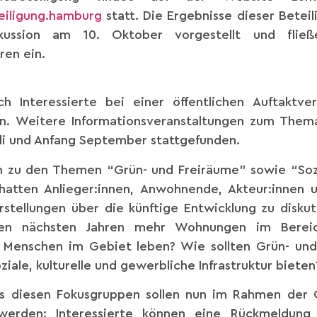
eiligung.hamburg
statt. Die Ergebnisse dieser Betei
iskussion am 10. Oktober vorgestellt und fli
ren ein.
ch Interessierte bei einer öffentlichen Auftaktve
ren. Weitere Informationsveranstaltungen zum The
li und Anfang September stattgefunden.
n zu den Themen “Grün- und Freiräume” sowie “Sozia
atten Anlieger:innen, Anwohnende, Akteur:innen 
rstellungen über die künftige Entwicklung zu disku
en nächsten Jahren mehr Wohnungen im Bereich
Menschen im Gebiet leben? Wie sollten Grün- und
oziale, kulturelle und gewerbliche Infrastruktur bieten
s diesen Fokusgruppen sollen nun im Rahmen der O
t werden: Interessierte können eine Rückmeldun