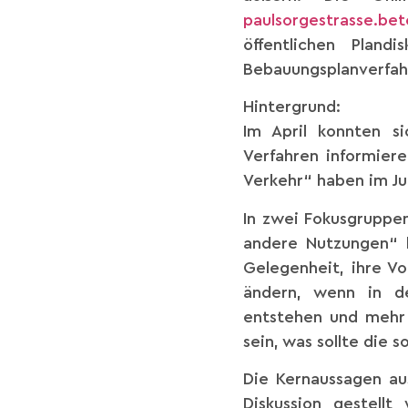
paulsorgestrasse.bet
öffentlichen Pland
Bebauungsplanverfah
Hintergrund:
Im April konnten si
Verfahren informie
Verkehr“ haben im Ju
In zwei Fokusgruppe
andere Nutzungen“ h
Gelegenheit, ihre Vo
ändern, wenn in d
entstehen und mehr 
sein, was sollte die s
Die Kernaussagen au
Diskussion gestell