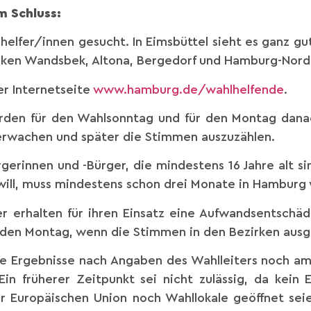
m Schluss:
lfer/innen gesucht. In Eimsbüttel sieht es ganz gu
irken Wandsbek, Altona, Bergedorf und Hamburg-Nord
r Internetseite
www.hamburg.de/wahlhelfende
.
erden für den Wahlsonntag und für den Montag dan
erwachen und später die Stimmen auszuzählen.
rgerinnen und -Bürger, die mindestens 16 Jahre alt s
will, muss mindestens schon drei Monate in Hamburg
er erhalten für ihren Einsatz eine Aufwandsentschä
r den Montag, wenn die Stimmen in den Bezirken ausge
ie Ergebnisse nach Angaben des Wahlleiters noch am
Ein früherer Zeitpunkt sei nicht zulässig, da kein 
er Europäischen Union noch Wahllokale geöffnet sei