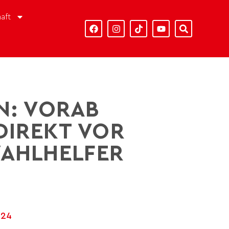
aft
N: VORAB
DIREKT VOR
WAHLHELFER
024