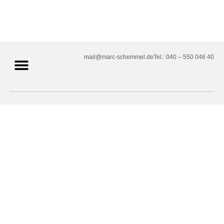
mail@marc-schemmel.de
Tel.: 040 – 550 046 40
SPD-Fraktion Hamburg