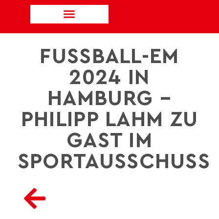
FUSSBALL-EM 2
024 IN H
AMBURG – P
HILIPP LAHM ZU G
AST IM S
PORTAUSSCHUSS