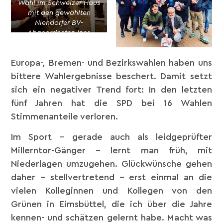
Wahl im Schweizer Haus
mit den gewählten
Niendorfer BV-
Abgeordneten Ines
Schwarzarius und Torge
Urbanski
Europa-, Bremen- und Bezirkswahlen haben uns
bittere Wahlergebnisse beschert. Damit setzt
sich ein negativer Trend fort: In den letzten
fünf Jahren hat die SPD bei 16 Wahlen
Stimmenanteile verloren.
Im Sport – gerade auch als leidgeprüfter
Millerntor-Gänger – lernt man früh, mit
Niederlagen umzugehen. Glückwünsche gehen
daher – stellvertretend – erst einmal an die
vielen Kolleginnen und Kollegen von den
Grünen in Eimsbüttel, die ich über die Jahre
kennen- und schätzen gelernt habe. Macht was