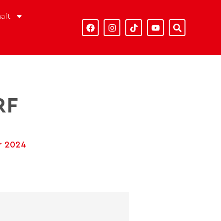
aft
RF
r 2024