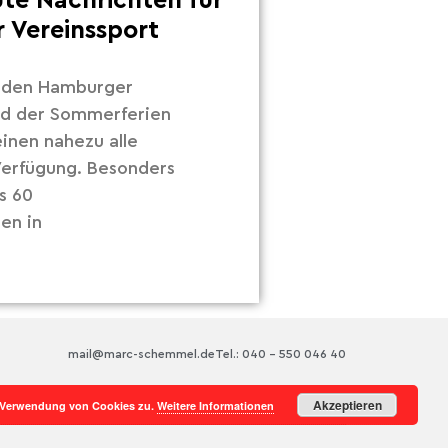
ute Nachrichten für
 Vereinssport
r den Hamburger
nd der Sommerferien
inen nahezu alle
 Verfügung. Besonders
s 60
en in
mail@marc-schemmel.de
Tel.: 040 – 550 046 40
Akzeptieren
r Verwendung von Cookies zu.
Weitere Informationen