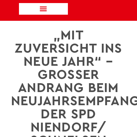
„MIT
ZUVERSICHT INS
NEUE JAHR“ –
GROSSER A
NDRANG BEIM N
EUJAHRSEMPFANG 
ER SPD N
IENDORF/ S