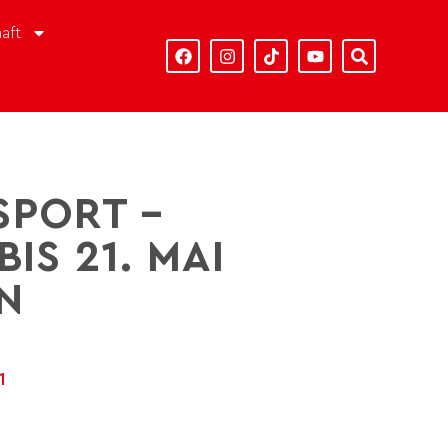
aft
SPORT –
IS 21. MAI
N
1