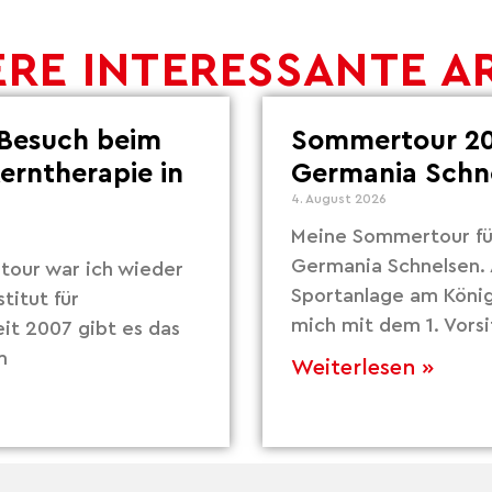
RE INTERESSANTE A
Besuch beim
Sommertour 20
Lerntherapie in
Germania Schn
4. August 2026
Meine Sommertour fü
Germania Schnelsen. 
our war ich wieder
Sportanlage am Köni
titut für
mich mit dem 1. Vors
eit 2007 gibt es das
m
Weiterlesen »