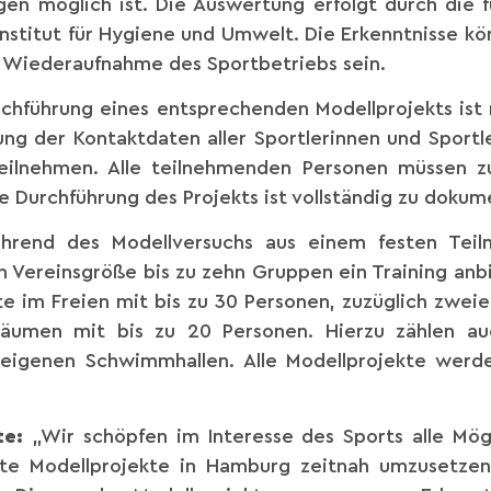
n möglich ist. Die Auswertung erfolgt durch die 
Institut für Hygiene und Umwelt. Die Erkenntnisse k
e Wiederaufnahme des Sportbetriebs sein.
rchführung eines entsprechenden Modellprojekts ist
ung der Kontaktdaten aller Sportlerinnen und Sportl
eilnehmen. Alle teilnehmenden Personen müssen z
e Durchführung des Projekts ist vollständig zu dokum
rend des Modellversuchs aus einem festen Teiln
ch Vereinsgröße bis zu zehn Gruppen ein Training an
e im Freien mit bis zu 30 Personen, zuzüglich zweie
Räumen mit bis zu 20 Personen. Hierzu zählen au
eigenen Schwimmhallen. Alle Modellprojekte werde
te:
„Wir schöpfen im Interesse des Sports alle Mög
rete Modellprojekte in Hamburg zeitnah umzusetzen