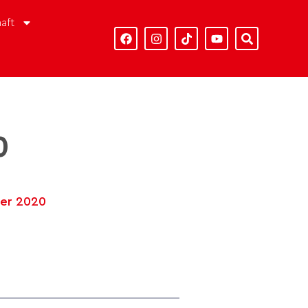
aft
0
er 2020