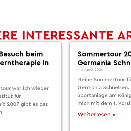
RE INTERESSANTE A
Besuch beim
Sommertour 20
Lerntherapie in
Germania Schn
4. August 2026
Meine Sommertour fü
Germania Schnelsen. 
our war ich wieder
Sportanlage am Köni
titut für
mich mit dem 1. Vors
eit 2007 gibt es das
m
Weiterlesen »