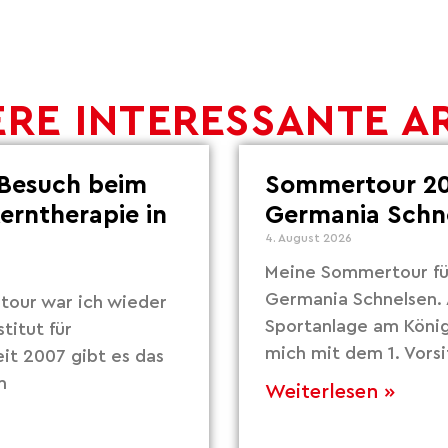
RE INTERESSANTE A
Besuch beim
Sommertour 20
Lerntherapie in
Germania Schn
4. August 2026
Meine Sommertour fü
Germania Schnelsen. 
our war ich wieder
Sportanlage am Köni
titut für
mich mit dem 1. Vors
eit 2007 gibt es das
m
Weiterlesen »