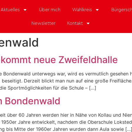
Aktuelles
Über mich
Wahlkreis
Bürgersch
Newsletter
Kontakt
enwald
kommt neue Zweifeldhalle
e Bondenwald unterwegs war, wird es vermutlich gesehen ha
eseitigt. Derzeit blickt man nun auf eine große Freifläche.
ie Sportmöglichkeiten für die Schule – […]
m Bondenwald
t über 60 Jahren werden hier in Nähe von Kollau und Nie
er 1950er Jahre entwickelt, nachdem die Oberschule Lokst
ng bis Mitte der 1960er Jahren wurden dann Aula sowie […