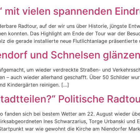
t“ mit vielen spannenden Eind
rbare Radtour, auf der wir uns über Historie, jüngste Ent
hen konnten. Das Highlight am Ende der Tour war der Besu
z die gerade installierte neue Flutlichtanlage präsentiert
iendorf und Schnelsen glänze
aufgemacht, um wieder verdreckte Straßen- und Verkehrssch
en – auch wieder allerhand geschafft. Über 50 Schilder wu
nd Kindergärten reinigen. […]
Stadtteilen?“ Politische Radto
o fanden sich bei bestem Wetter am 22. August wieder über
irksabgeordneten Ines Schwarzarius, Torge Urbanski und Er
tartpunkt war wie gewohnt die Kirche am Niendorfer Markt