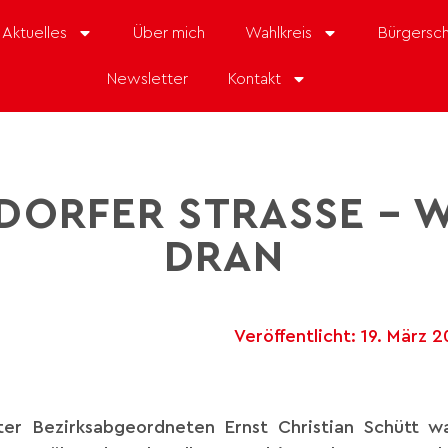
Aktuelles
Über mich
Wahlkreis
Bürgersch
Newsletter
Kontakt
DORFER STRASSE – WI
RAN
Veröffentlicht:
19. März 2
r Bezirksabgeordneten Ernst Christian Schütt wa