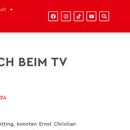
aft
CH BEIM TV
024
tting, konnten Ernst Christian