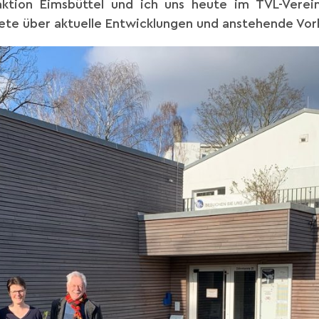
raktion Eimsbüttel und ich uns heute im TVL-Vere
te über aktuelle Entwicklungen und anstehende Vorh