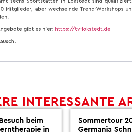
t sechs Sportstätten in Lokstedt sind qualifiziert
500 Mitglieder, aber wechselnde Trend-Workshops u
den.
Angebote gibt es hier:
https://tv-lokstedt.de
tausch!
RE INTERESSANTE A
Besuch beim
Sommertour 20
Lerntherapie in
Germania Schn