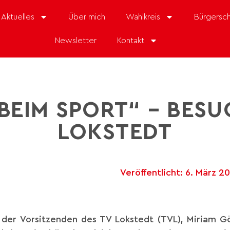
Aktuelles
Über mich
Wahlkreis
Bürgersch
Newsletter
Kontakt
BEIM SPORT“ – BESU
LOKSTEDT
Veröffentlicht:
6. März 2
 der Vorsitzenden des TV Lokstedt (TVL), Miriam Gö