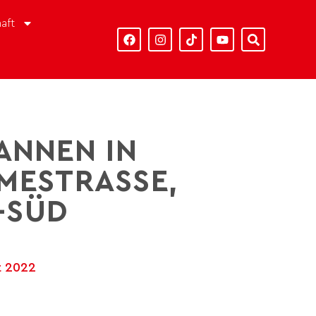
aft
ANNEN IN
ESTRASSE, A
SÜD
t 2022