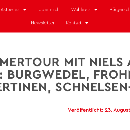
Aktuelles
Über mich
Wahlkreis
Bürgersch
Newsletter
Kontakt
MERTOUR MIT NIELS 
 BURGWEDEL, FROHM
RTINEN, SCHNELSEN-
Veröffentlicht:
23. Augus