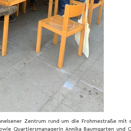
nelsener Zentrum rund um die Frohmestraße mit 
sowie Quartiersmanagerin Annika Baumgarten und O