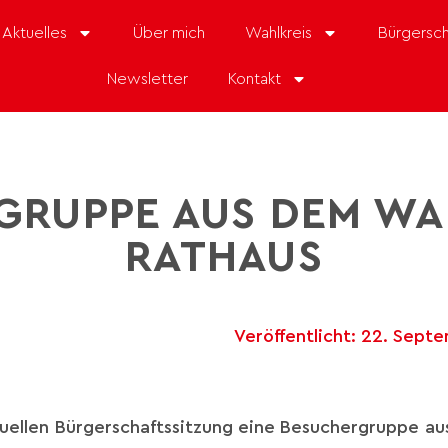
Aktuelles
Über mich
Wahlkreis
Bürgersch
Newsletter
Kontakt
GRUPPE AUS DEM WAH
RATHAUS
Veröffentlicht:
22. Sept
uellen Bürgerschaftssitzung eine Besuchergruppe a