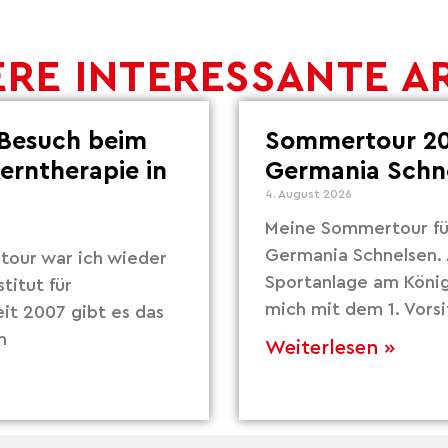
RE INTERESSANTE A
Besuch beim
Sommertour 20
Lerntherapie in
Germania Schn
4. August 2026
Meine Sommertour fü
Germania Schnelsen. 
our war ich wieder
Sportanlage am Köni
titut für
mich mit dem 1. Vors
eit 2007 gibt es das
m
Weiterlesen »