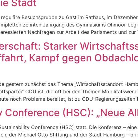
ie Stadt
ne reguläre Besuchsgruppe zu Gast im Rathaus, im Dezember
kompletten zehnten Jahrgang des Gymnasiums Ohmoor begr
nteressierten Nachfragen zur Arbeit des Parlaments und zu
erschaft: Starker Wirtschaft
fffahrt, Kampf gegen Obdachl
de gestern zunächst das Thema „Wirtschaftsstandort Hambur
haftspartei“ CDU ist, die oft bei den Themen Mobilitätswe
heute noch Probleme bereitet, ist zu CDU-Regierungszeiten 
 Conference (HSC): „Neue All
stainability Conference (HSC) statt. Die Konferenz – eine 
n, der Michael Otto Stiftung und der Stadt Hamburg – brin