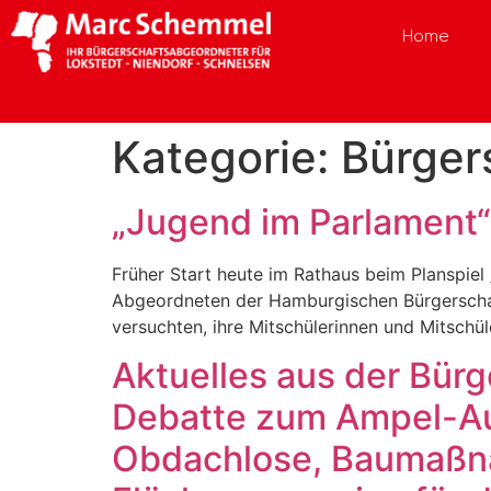
Home
Kategorie:
Bürger
„Jugend im Parlament“
Früher Start heute im Rathaus beim Planspiel
Abgeordneten der Hamburgischen Bürgerschaft
versuchten, ihre Mitschülerinnen und Mitschü
Aktuelles aus der Bür
Debatte zum Ampel-Au
Obdachlose, Baumaßn