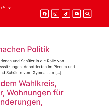
aft
achen Politik
rinnen und Schüler in die Rolle von
sssitzungen, debattierten im Plenum und
en und Schülern vom Gymnasium […]
 dem Wahlkreis,
r, Wohnungen für
inderungen,