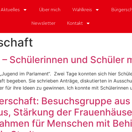
Aktuelles
Über mich
Wahlkreis
Bürgersch
Newsletter
Kontakt
schaft
 – Schülerinnen und Schüler m
 „Jugend im Parlament“. Zwei Tage konnten sich hier Schüle
 begeben. Sie schrieben Anträge, diskutierten in Ausschu
ler für ihre Ideen zu gewinnen. Ich konnte mit Schülerinn
gerschaft: Besuchsgruppe aus
s, Stärkung der Frauenhäuse
ahmen für Menschen mit Beh