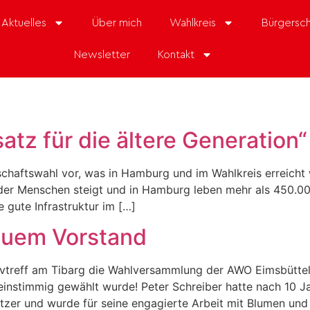
Aktuelles
Über mich
Wahlkreis
Bürgersch
Newsletter
Kontakt
tz für die ältere Generation“
rschaftswahl vor, was in Hamburg und im Wahlkreis erreicht 
 Menschen steigt und in Hamburg leben mehr als 450.000
 gute Infrastruktur im […]
euem Vorstand
vtreff am Tibarg die Wahlversammlung der AWO Eimsbüttel
einstimmig gewählt wurde! Peter Schreiber hatte nach 10 Jah
sitzer und wurde für seine engagierte Arbeit mit Blumen u