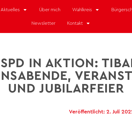
Aktuelles
Über mich
Wahlkreis
Bürgersch
Newsletter
Kontakt
 SPD IN AKTION: TIBA
ONSABENDE, VERANS
UND JUBILARFEIER
Veröffentlicht:
2. Juli 20