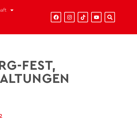
aft
RG-FEST,
TALTUNGEN
22