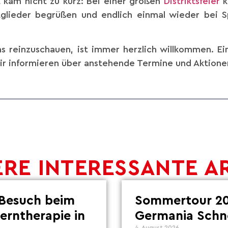
 kam nicht zu kurz: Bei einer großen
Distriktsfeier
k
tglieder begrüßen und endlich einmal wieder bei 
s reinzuschauen, ist immer herzlich willkommen. E
ir informieren über anstehende Termine und Aktione
RE INTERESSANTE A
Besuch beim
Sommertour 20
Lerntherapie in
Germania Schn
4. August 2026