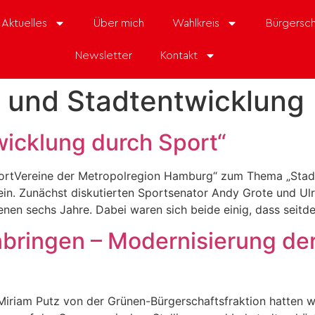
Aktuelles
Über mich
Wahlkreis
Bürgersch
Newsletter
Kontakt
 und Stadtentwicklung
icklung durch Sport“
ortVereine der Metropolregion Hamburg“ zum Thema „Stadt
ein. Zunächst diskutierten Sportsenator Andy Grote und Ul
nen sechs Jahre. Dabei waren sich beide einig, dass seitdem
nbringen – Modernisierung de
iriam Putz von der Grünen-Bürgerschaftsfraktion hatten w