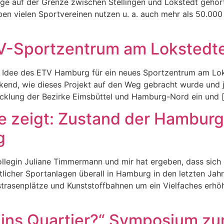
age auf der Grenze zwischen Stellingen und Lokstedt gehö
ben vielen Sportvereinen nutzen u. a. auch mehr als 50.00
ETV-Sportzentrum am Loksted
ie Idee des ETV Hamburg für ein neues Sportzentrum am Lo
uckend, wie dieses Projekt auf den Weg gebracht wurde und
wicklung der Bezirke Eimsbüttel und Hamburg-Nord ein und 
e zeigt: Zustand der Hamburg
g
llegin Juliane Timmermann und mir hat ergeben, dass sich d
ntlicher Sportanlagen überall in Hamburg in den letzten Jah
strasenplätze und Kunststoffbahnen um ein Vielfaches erhö
 ins Quartier?“ Symposium z