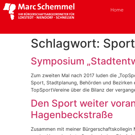
Home
Schlagwort:
Sport
Symposium „Stadtentw
Zum zweiten Mal nach 2017 luden die „TopSp
Sport, Stadtplanung, Behörden und Bezirken 
TopSportVereine über die Bilanz der vergange
Den Sport weiter vora
Hagenbeckstraße
Zusammen mit meiner Bürgerschaftskollegin M