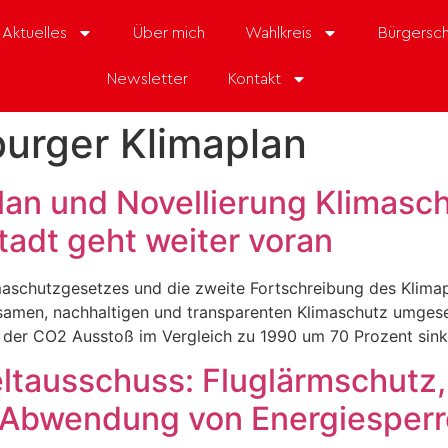
Aktuelles
Über mich
Wahlkreis
Bürgersch
Newsletter
Kontakt
urger Klimaplan
lan und Novellierung Klimasc
tadt geht weiter voran
maschutzgesetzes und die zweite Fortschreibung des Klimap
samen, nachhaltigen und transparenten Klimaschutz umges
l der CO2 Ausstoß im Vergleich zu 1990 um 70 Prozent sink
tausschuss: Fluglärmschutz,
 Abwendung von Energiesper