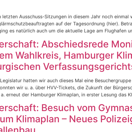
n letzten Ausschuss-Sitzungen in diesem Jahr noch einmal
glärmschutzbeauftragten auf der Tagesordnung (hier). Betr
ging es natürlich auch um die aktuelle Lage am Flughafen u
gerschaft: Abschiedsrede Mon
em Wahlkreis, Hamburger Kli
rgischen Verfassungsgericht
r Legislatur hatten wir auch dieses Mal eine Besuchergrup
onnten wir u. a. über HVV-Tickets, die Zukunft der Bürgers
 a. erneut der Hamburger Klimaplan, in erster Lesung das 
rgerschaft: Besuch vom Gymn
um Klimaplan – Neues Polizeig
allenbau